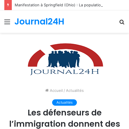
Manifestation à Springfield (Ohio) : La population se mobilise pour les Haïtiens face au TPS et aux bracelets électroniques
Journal24H
Menu
R
Accueil
/
Actualités
Actualités
Les défenseurs de
l’immigration donnent des