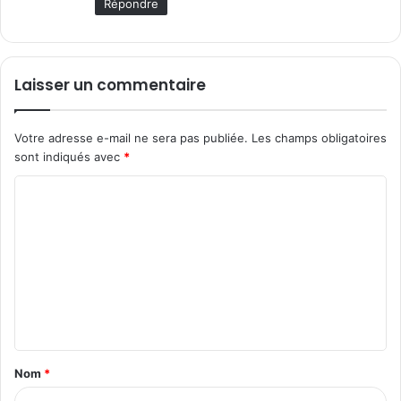
Répondre
Laisser un commentaire
Votre adresse e-mail ne sera pas publiée.
Les champs obligatoires
sont indiqués avec
*
C
o
m
m
e
n
t
Nom
*
a