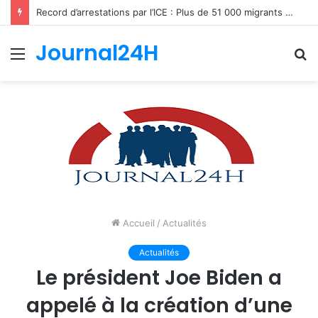
Record d’arrestations par l’ICE : Plus de 51 000 migrants interpellés en un mois aux États-Unis
Journal24H
Menu
R
Accueil
/
Actualités
Actualités
Le président Joe Biden a
appelé à la création d’une