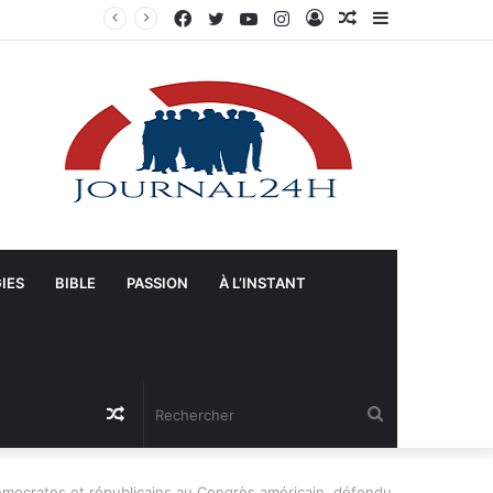
Facebook
Twitter
YouTube
Instagram
Connexion
Article
Sidebar
Gonaïves : Arrivée massive de véhicules blindés et d’un contingent sri-lankais de la FRG dans l’Artibonite
Aléatoire
(barre
latérale)
IES
BIBLE
PASSION
À L’INSTANT
Article
Rechercher
Aléatoire
démocrates et républicains au Congrès américain, défendu