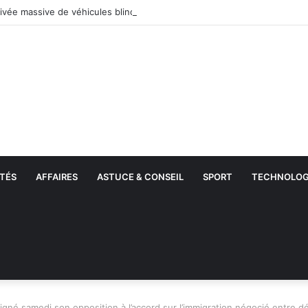
TÉS
AFFAIRES
ASTUCE & CONSEIL
SPORT
TECHNOLOG
igné samedi son opposition à l’accord sur l’immigration négocié entre 