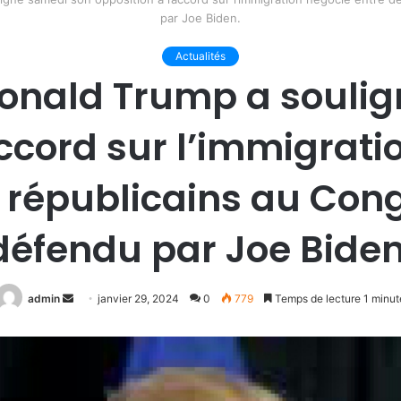
par Joe Biden.
Actualités
Donald Trump a souli
accord sur l’immigrati
 républicains au Cong
défendu par Joe Biden
Envoyer
admin
janvier 29, 2024
0
779
Temps de lecture 1 minut
un
courriel