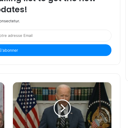
dates!
onsectetur.