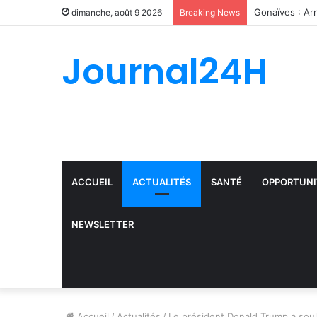
dimanche, août 9 2026
Breaking News
Journal24H
ACCUEIL
ACTUALITÉS
SANTÉ
OPPORTUNI
NEWSLETTER
Accueil
/
Actualités
/
Le président Donald Trump a soul