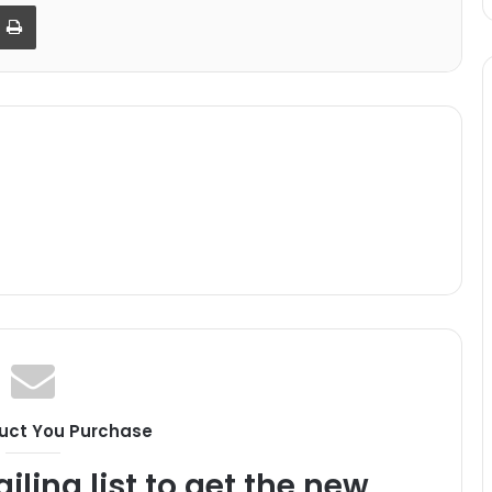
par email
Imprimer
uct You Purchase
iling list to get the new