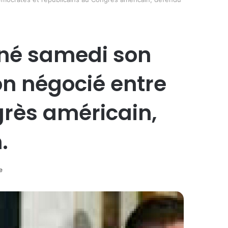
gné samedi son
on négocié entre
rès américain,
.
e