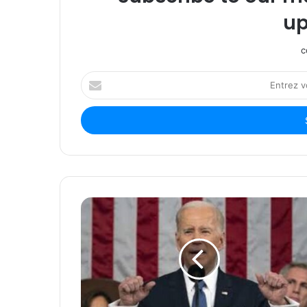
up
c
Entrez
votre
adresse
Email