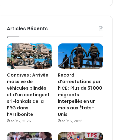
Articles Récents
Gonaïves : Arrivée
Record
massive de
d’arrestations par
véhicules blindés
l’ICE : Plus de 51 000
et d’un contingent
migrants
sri-lankais de la
interpellés en un
FRG dans
mois aux États-
l’Artibonite
Unis
août 7, 2026
août 5, 2026