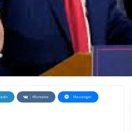
kedin
VKontakte
Messenger