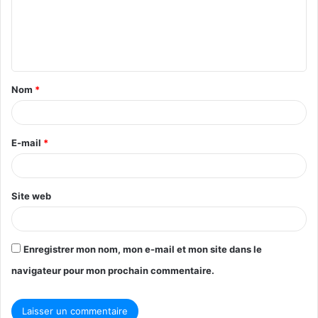
m
e
n
t
Nom
*
a
i
r
E-mail
*
e
*
Site web
Enregistrer mon nom, mon e-mail et mon site dans le
navigateur pour mon prochain commentaire.