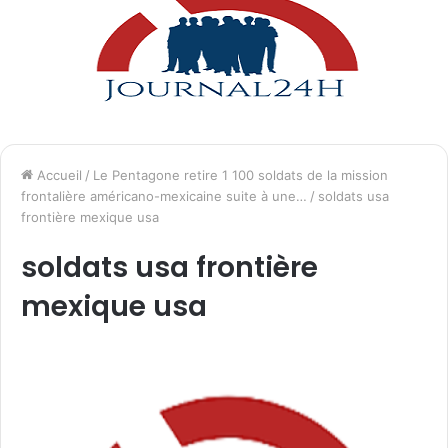
Accueil
/
Le Pentagone retire 1 100 soldats de la mission
frontalière américano-mexicaine suite à une…
/
soldats usa
frontière mexique usa
soldats usa frontière
mexique usa