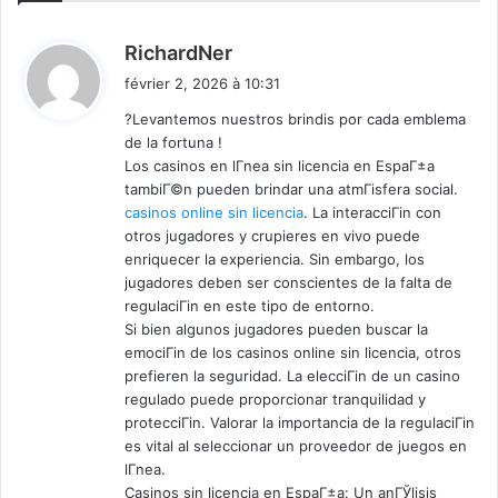
d
RichardNer
i
février 2, 2026 à 10:31
t
?Levantemos nuestros brindis por cada emblema
de la fortuna !
:
Los casinos en lГ­nea sin licencia en EspaГ±a
tambiГ©n pueden brindar una atmГіsfera social.
casinos online sin licencia
. La interacciГіn con
otros jugadores y crupieres en vivo puede
enriquecer la experiencia. Sin embargo, los
jugadores deben ser conscientes de la falta de
regulaciГіn en este tipo de entorno.
Si bien algunos jugadores pueden buscar la
emociГіn de los casinos online sin licencia, otros
prefieren la seguridad. La elecciГіn de un casino
regulado puede proporcionar tranquilidad y
protecciГіn. Valorar la importancia de la regulaciГіn
es vital al seleccionar un proveedor de juegos en
lГ­nea.
Casinos sin licencia en EspaГ±a: Un anГЎlisis