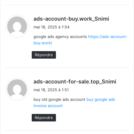
d
ads-account-buy.work_Snimi
i
mai 18, 2025 à 1:54
t
google ads agency accounts
https://ads-account-
buy.work/
:
Répondre
d
ads-account-for-sale.top_Snimi
i
mai 18, 2025 à 1:51
t
buy old google ads account
buy google ads
invoice account
:
Répondre