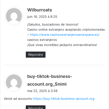
d
Wilburroats
i
juin 16, 2025 à 8:25
t
¡Saludos, buscadores de tesoros!
Casino online extranjero aceptando criptomonedas
:
–
https://www.casinosextranjerosenespana.es/
casinos extranjeros
¡Que vivas increíbles jackpots extraordinarios!
Répondre
buy-tiktok-business-
d
account.org_Snimi
i
mai 22, 2025 à 3:58
t
tiktok ad accounts
https://buy-tiktok-business-account.org
:
Répondre