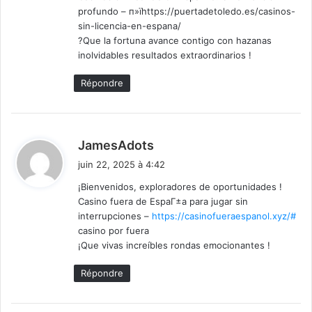
profundo – п»їhttps://puertadetoledo.es/casinos-
sin-licencia-en-espana/
?Que la fortuna avance contigo con hazanas
inolvidables resultados extraordinarios !
Répondre
d
JamesAdots
i
juin 22, 2025 à 4:42
t
¡Bienvenidos, exploradores de oportunidades !
Casino fuera de EspaГ±a para jugar sin
:
interrupciones –
https://casinofueraespanol.xyz/#
casino por fuera
¡Que vivas increíbles rondas emocionantes !
Répondre