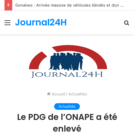
Gonaïves : Arrivée massive de véhicules blindés et d’un contingent sri-lankais de la FRG dans l’Artibonite
Journal24H
Menu
R
Accueil
/
Actualités
Actualités
Le PDG de l’ONAPE a été
enlevé