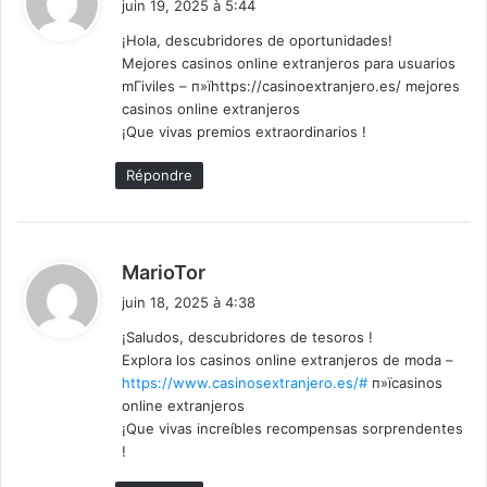
juin 19, 2025 à 5:44
t
¡Hola, descubridores de oportunidades!
Mejores casinos online extranjeros para usuarios
:
mГіviles – п»їhttps://casinoextranjero.es/ mejores
casinos online extranjeros
¡Que vivas premios extraordinarios !
Répondre
d
MarioTor
i
juin 18, 2025 à 4:38
t
¡Saludos, descubridores de tesoros !
Explora los casinos online extranjeros de moda –
:
https://www.casinosextranjero.es/#
п»їcasinos
online extranjeros
¡Que vivas increíbles recompensas sorprendentes
!