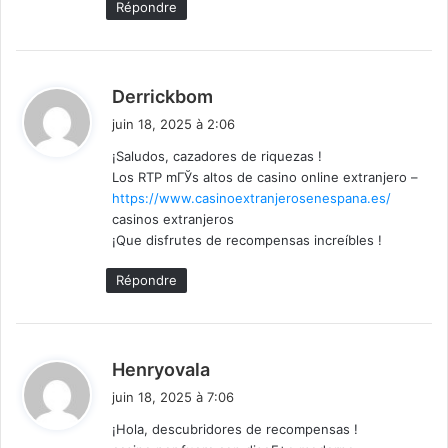
Répondre
d
Derrickbom
i
juin 18, 2025 à 2:06
t
¡Saludos, cazadores de riquezas !
Los RTP mГЎs altos de casino online extranjero –
:
https://www.casinoextranjerosenespana.es/
casinos extranjeros
¡Que disfrutes de recompensas increíbles !
Répondre
d
Henryovala
i
juin 18, 2025 à 7:06
t
¡Hola, descubridores de recompensas !