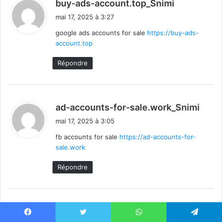
d
buy-ads-account.top_Snimi
i
mai 17, 2025 à 3:27
t
google ads accounts for sale
https://buy-ads-
account.top
:
Répondre
d
ad-accounts-for-sale.work_Snimi
i
mai 17, 2025 à 3:05
t
fb accounts for sale
https://ad-accounts-for-
sale.work
:
Répondre
d
buy-ad-account.click_Snimi
i
Facebook
Twitter
WhatsApp
Telegram