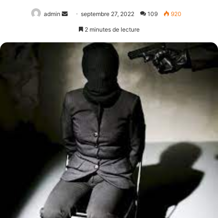
Envoyer
admin
septembre 27, 2022
109
920
un
2 minutes de lecture
courriel