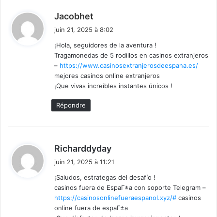
d
Jacobhet
i
juin 21, 2025 à 8:02
t
¡Hola, seguidores de la aventura !
Tragamonedas de 5 rodillos en casinos extranjeros
:
–
https://www.casinosextranjerosdeespana.es/
mejores casinos online extranjeros
¡Que vivas increíbles instantes únicos !
Répondre
d
Richarddyday
i
juin 21, 2025 à 11:21
t
¡Saludos, estrategas del desafío !
casinos fuera de EspaГ±a con soporte Telegram –
:
https://casinosonlinefueraespanol.xyz/#
casinos
online fuera de espaГ±a