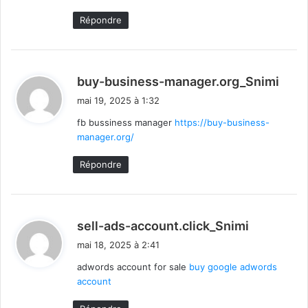
Répondre
d
buy-business-manager.org_Snimi
i
mai 19, 2025 à 1:32
t
fb bussiness manager
https://buy-business-
manager.org/
:
Répondre
d
sell-ads-account.click_Snimi
i
mai 18, 2025 à 2:41
t
adwords account for sale
buy google adwords
account
: