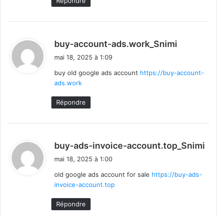
Répondre
d
buy-account-ads.work_Snimi
i
mai 18, 2025 à 1:09
t
buy old google ads account
https://buy-account-
ads.work
:
Répondre
d
buy-ads-invoice-account.top_Snimi
i
mai 18, 2025 à 1:00
t
old google ads account for sale
https://buy-ads-
invoice-account.top
:
Répondre