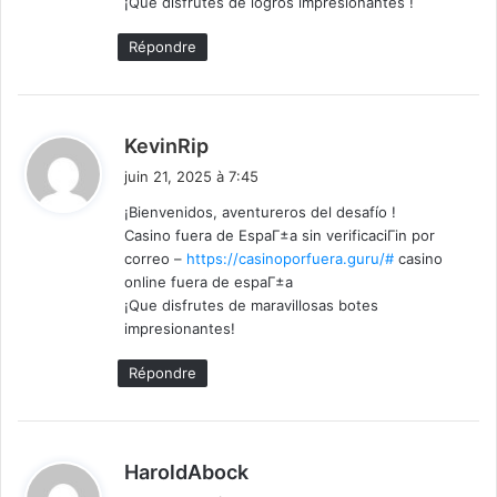
¡Que disfrutes de logros impresionantes !
Répondre
d
KevinRip
i
juin 21, 2025 à 7:45
t
¡Bienvenidos, aventureros del desafío !
Casino fuera de EspaГ±a sin verificaciГіn por
:
correo –
https://casinoporfuera.guru/#
casino
online fuera de espaГ±a
¡Que disfrutes de maravillosas botes
impresionantes!
Répondre
d
HaroldAbock
i