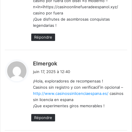
casino por fuera con diseГ±o moderno –
:
п»їп»їhttps://casinoonlinefueradeespanol.xyz/
casino por fuera
¡Que disfrutes de asombrosas conquistas
legendarias !
Répondre
d
Elmergok
i
juin 17, 2025 à 12:40
t
¡Hola, exploradores de recompensas !
Casinos sin registro y con verificaciГіn opcional –
:
http://www.casinossinlicenciaespana.es/
casinos
sin licencia en espana
¡Que experimentes giros memorables !
Répondre