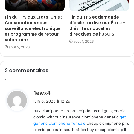
Fin du TPS aux États-Unis :
Fin du TPS et demande
Convocations sous
d’asile tardive aux États-
surveillance électronique
Unis : Les nouvelles
et programme de retour
directives de l’USCIS
volontaire
août 1, 2026
août 2, 2026
2 commentaires
d
1ewx4
i
juin 6, 2025 à 12:29
t
buy clomiphene no prescription can i get generic
clomid without insurance clomiphene generic
get
:
generic clomiphene for sale
cheap clomiphene pills
clomid prices in south africa buy cheap clomid pill