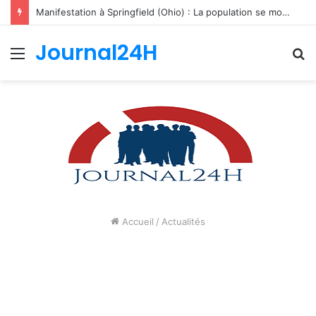
Manifestation à Springfield (Ohio) : La population se mobilise pour les Haïtiens face au TPS et aux bracelets électroniques
Journal24H
Menu
R
Accueil
/
Actualités