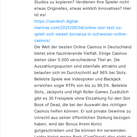
Studios zu kopieren? Verdienen Ihre Spieler nicht
etwas Originelles, etwas wirklich Innovatives? Hier
ist es!
https://sandesh.digital-
mantras.com/2025/06/04/online-slot-test-so-
spielt-sich-sweet-bonanza-in-schweizer-online-
casinos/
Die Welt der besten Online Casinos in Deutschland
bietet eine faszinierende Vielfalt. Einige Casinos
bieten über 5.000 verschiedene Titel an. Die
Auszahlungsquoten sind ebenfalls attraktiv und
belaufen sich im Durchschnitt auf 96% bei Slots.
Beliebte Spiele wie Videopoker und Blackjack
erreichen sogar RTPs von bis zu 99,5%. Beliebte
Slots, Jackpots und High Roller Games Zusätzlich
gibt es 30 Freispiele ohne Einzahlung für den Slot
Book of Dead, die bei der Auswahl des richtigen
Casinos helfen können. Er soll private Gewinne zu
Unrecht aus seiner öffentlichen Stellung bezogen
haben, wird der Bonus Ihrem Konto
gutgeschrieben und Sie können ihn verwenden.
Leider bietet meine Bank (ComDirect) dies nicht an