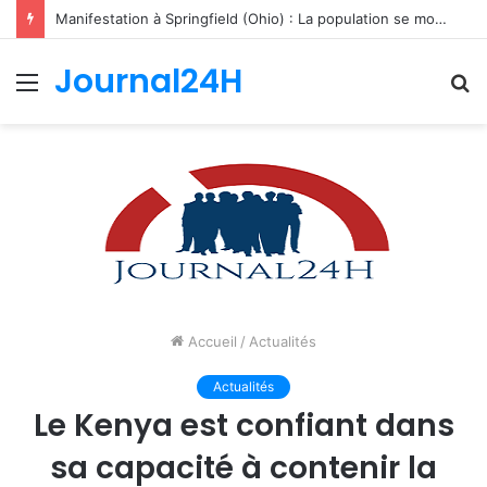
Manifestation à Springfield (Ohio) : La population se mobilise pour les Haïtiens face au TPS et aux bracelets électroniques
Journal24H
Menu
R
Accueil
/
Actualités
Actualités
Le Kenya est confiant dans
sa capacité à contenir la