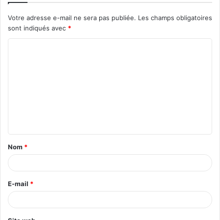
Votre adresse e-mail ne sera pas publiée.
Les champs obligatoires
sont indiqués avec
*
C
o
m
m
e
n
t
Nom
*
a
i
r
E-mail
*
e
*