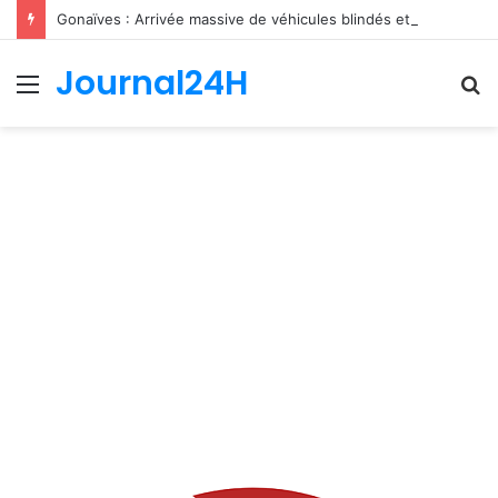
Gonaïves : Arrivée massive de véhicules blindés et d’un contingent sri-lankais de la FRG dans l’Artibonite
Journal24H
Menu
R