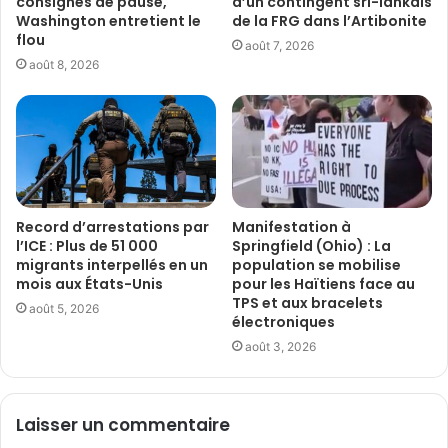
consignes de pause,
d’un contingent sri-lankais
Washington entretient le
de la FRG dans l’Artibonite
flou
août 7, 2026
août 8, 2026
Record d’arrestations par
Manifestation à
l’ICE : Plus de 51 000
Springfield (Ohio) : La
migrants interpellés en un
population se mobilise
mois aux États-Unis
pour les Haïtiens face au
TPS et aux bracelets
août 5, 2026
électroniques
août 3, 2026
Laisser un commentaire