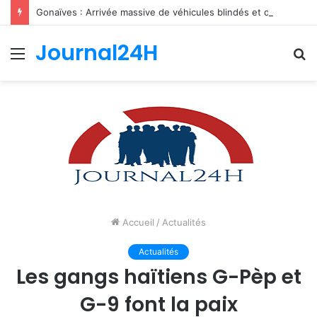
Gonaïves : Arrivée massive de véhicules blindés et d’un contingent sri-lankais de la FRG dans l’Artibonite
Journal24H
Menu
R
Accueil
/
Actualités
Actualités
Les gangs haïtiens G-Pèp et
G-9 font la paix