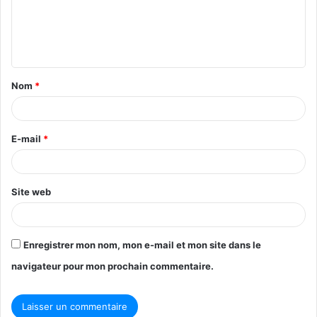
m
e
n
t
Nom
*
a
i
r
E-mail
*
e
*
Site web
Enregistrer mon nom, mon e-mail et mon site dans le
navigateur pour mon prochain commentaire.