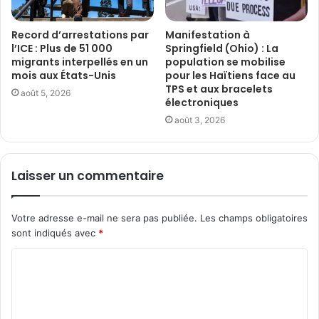
Record d’arrestations par
Manifestation à
l’ICE : Plus de 51 000
Springfield (Ohio) : La
migrants interpellés en un
population se mobilise
mois aux États-Unis
pour les Haïtiens face au
TPS et aux bracelets
août 5, 2026
électroniques
août 3, 2026
Laisser un commentaire
Votre adresse e-mail ne sera pas publiée.
Les champs obligatoires
sont indiqués avec
*
C
o
m