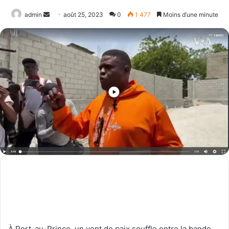
Envoyer
admin
août 25, 2023
0
1 477
Moins d’une minute
un
courriel
À Port-au-Prince, un vent de paix souffle entre la bande