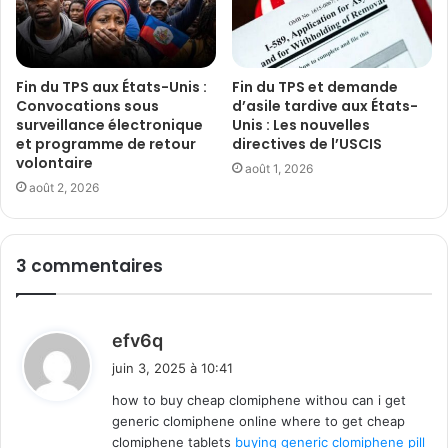
Fin du TPS aux États-Unis :
Fin du TPS et demande
Convocations sous
d’asile tardive aux États-
surveillance électronique
Unis : Les nouvelles
et programme de retour
directives de l’USCIS
volontaire
août 1, 2026
août 2, 2026
3 commentaires
d
efv6q
i
juin 3, 2025 à 10:41
t
how to buy cheap clomiphene withou can i get
generic clomiphene online where to get cheap
:
clomiphene tablets
buying generic clomiphene pill