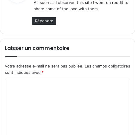
As soon as I observed this site I went on reddit to
share some of the love with them.
:
Répondre
Laisser un commentaire
Votre adresse e-mail ne sera pas publiée.
Les champs obligatoires
sont indiqués avec
*
C
o
m
m
e
n