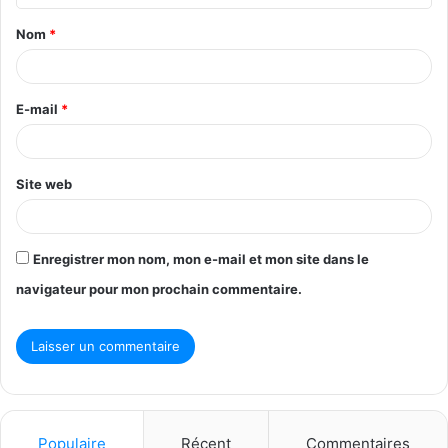
t
Nom
*
a
i
r
E-mail
*
e
*
Site web
Enregistrer mon nom, mon e-mail et mon site dans le
navigateur pour mon prochain commentaire.
Populaire
Récent
Commentaires