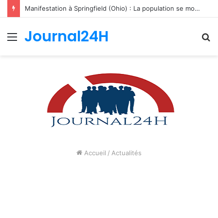
Manifestation à Springfield (Ohio) : La population se mobilise pour les Haïtiens face au TPS et aux bracelets électroniques
Journal24H
Menu
R
Accueil
/
Actualités