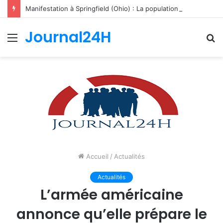
Manifestation à Springfield (Ohio) : La population se mobilise pour les Haïtiens face au TPS et aux bracelets électroniques
Journal24H
Menu
R
Accueil
/
Actualités
Actualités
L’armée américaine
annonce qu’elle prépare le