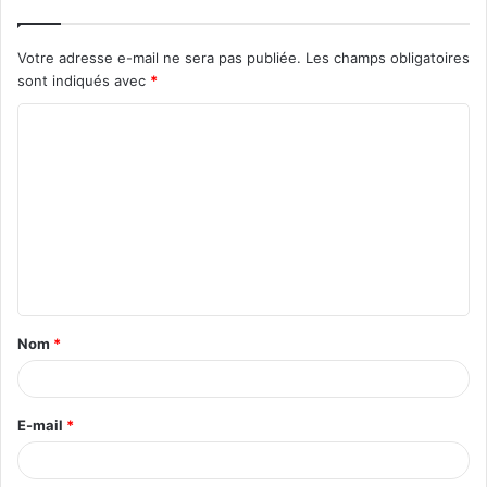
Votre adresse e-mail ne sera pas publiée.
Les champs obligatoires
sont indiqués avec
*
C
o
m
m
e
n
t
Nom
*
a
i
r
E-mail
*
e
*