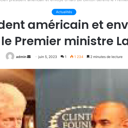
Actualités
dent américain et envo
 le Premier ministre 
Envoyer
admin
juin 5, 2023
1
1 234
2 minutes de lecture
un
courriel