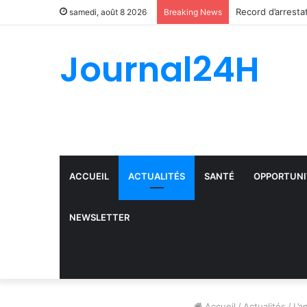
Record d’arresta
samedi, août 8 2026
Breaking News
Journal24H
ACCUEIL
ACTUALITÉS
SANTÉ
OPPORTUNI
NEWSLETTER
Accueil
/
Actualités
/
L’a