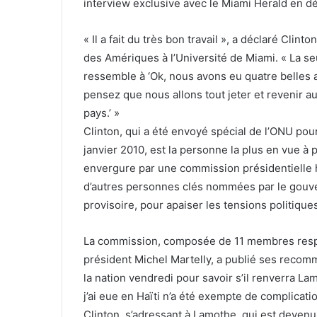
interview exclusive avec le Miami Herald en 
« Il a fait du très bon travail », a déclaré Cli
des Amériques à l’Université de Miami. « La se
ressemble à ‘Ok, nous avons eu quatre belles
pensez que nous allons tout jeter et revenir 
pays.’ »
Clinton, qui a été envoyé spécial de l’ONU pou
janvier 2010, est la personne la plus en vue 
envergure par une commission présidentielle 
d’autres personnes clés nommées par le gouv
provisoire, pour apaiser les tensions politique
La commission, composée de 11 membres respe
président Michel Martelly, a publié ses recomm
la nation vendredi pour savoir s’il renverra L
j’ai eue en Haïti n’a été exempte de complicati
Clinton, s’adressant à Lamothe, qui est devenu