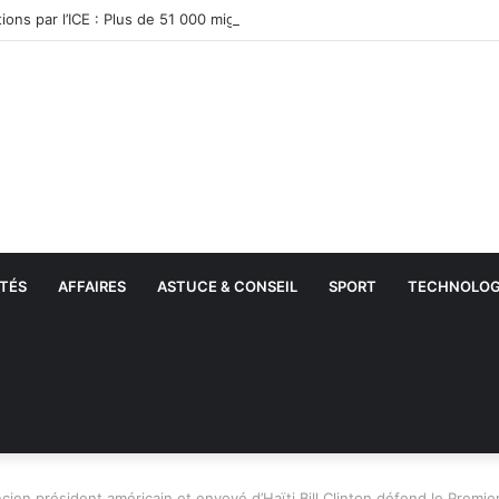
tions par l’ICE : Plus de 51 000 migrants interpellés en un mois aux État
TÉS
AFFAIRES
ASTUCE & CONSEIL
SPORT
TECHNOLOG
ncien président américain et envoyé d’Haïti Bill Clinton défend le Premi