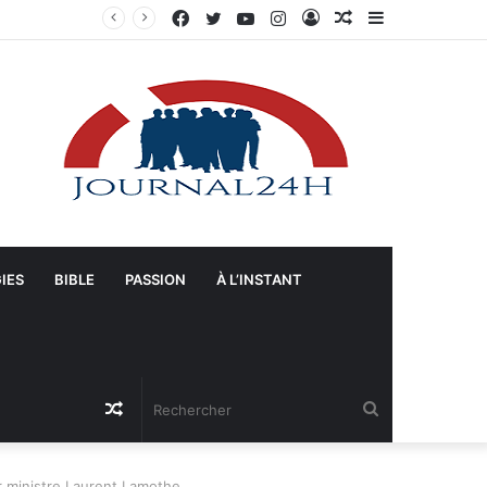
Facebook
Twitter
YouTube
Instagram
Connexion
Article
Sidebar
s-Unis
Aléatoire
(barre
latérale)
IES
BIBLE
PASSION
À L’INSTANT
Article
Rechercher
Aléatoire
er ministre Laurent Lamothe