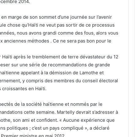
décembre 2014.
nton en marge de son sommet d’une journée sur l’avenir
ule chose qu’Haïti ne veut pas sortir de ce processus
 années, nous avons grandi comme des fous, alors vous
aux anciennes méthodes . Ce ne sera pas bon pour le
r Haïti après le tremblement de terre dévastateur du 12
à peser sur une série de recommandations de grande
haïtienne appelant à la démission de Lamothe et
ernement, y compris des membres du conseil électoral
s croissantes en Haïti.
ctés de la société haïtienne et nommés par le
andations cette semaine. Martelly devrait s’adresser à
amothe, son ami et confident. « Aucune expérience que
ons politiques ; c’est un pays compliqué », a déclaré
 Premier ministre en mai 2012.