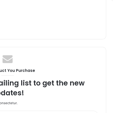
uct You Purchase
iling list to get the new
dates!
onsectetur.