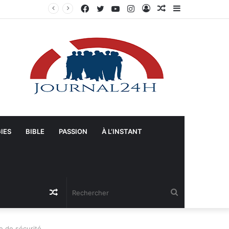
Facebook
Twitter
YouTube
Instagram
Connexion
Article
Sidebar
Manifestation à Springfield (Ohio) : La population se mobilise pour les Haïtiens face au TPS et aux bracelets électroniques
Aléatoire
(barre
latérale)
IES
BIBLE
PASSION
À L’INSTANT
Article
Rechercher
Aléatoire
e de sécurité.