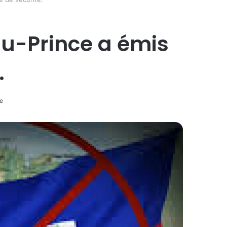
u-Prince a émis
.
e