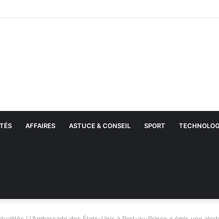
TÉS
AFFAIRES
ASTUCE & CONSEIL
SPORT
TECHNOLOG
tualités
/
L’Ambassade des États-Unis à Port-au-Prince a émis une alert