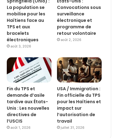
Springfield (Ohio) :
États-Unis :
La population se
Convocations sous
mobilise pour les
surveillance
Haïtiens face au
électronique et
TPS et aux
programme de
bracelets
retour volontaire
électroniques
août 2, 2026
août 3, 2026
Fin du TPS et
USA / Immigration :
demande d’asile
Fin officielle du TPS
tardive aux États-
pour les Haïtiens et
Unis : Les nouvelles
impact sur
directives de
l’autorisation de
l’USCIS
travail
août 1, 2026
juillet 31, 2026