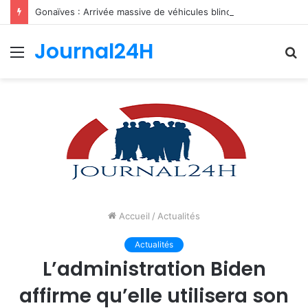
Gonaïves : Arrivée massive de véhicules blindés et d’un contingent sri-lankais de la FRG dans l’Artibonite
Journal24H
Menu
R
Accueil
/
Actualités
Actualités
L’administration Biden
affirme qu’elle utilisera son