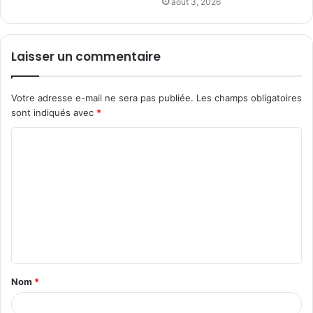
août 3, 2026
Laisser un commentaire
Votre adresse e-mail ne sera pas publiée.
Les champs obligatoires
sont indiqués avec
*
C
o
m
m
e
n
t
Nom
*
a
i