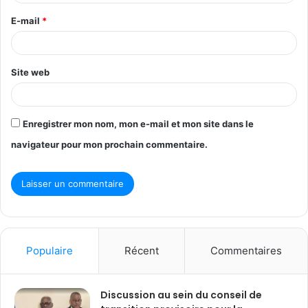
r
E-mail
*
e
*
Site web
Enregistrer mon nom, mon e-mail et mon site dans le
navigateur pour mon prochain commentaire.
Populaire
Récent
Commentaires
Discussion au sein du conseil de