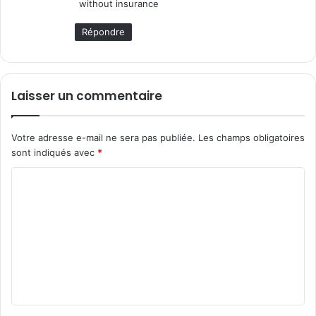
without insurance
Répondre
Laisser un commentaire
Votre adresse e-mail ne sera pas publiée.
Les champs obligatoires
sont indiqués avec
*
C
o
m
m
e
n
t