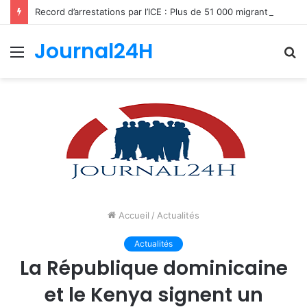
Record d’arrestations par l’ICE : Plus de 51 000 migrants interpellés en un mois aux États-Unis
Journal24H
Menu
R
Accueil
/
Actualités
Actualités
La République dominicaine
et le Kenya signent un