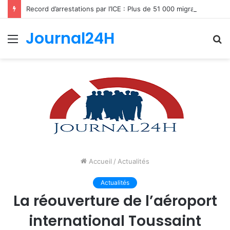
Record d’arrestations par l’ICE : Plus de 51 000 migrants interpellés en un mois aux États-Unis
Journal24H
Menu
R
Accueil
/
Actualités
Actualités
La réouverture de l’aéroport
international Toussaint