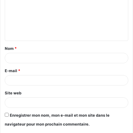
m
m
e
n
t
Nom
*
a
i
r
E-mail
*
e
*
Site web
Enregistrer mon nom, mon e-mail et mon site dans le
navigateur pour mon prochain commentaire.