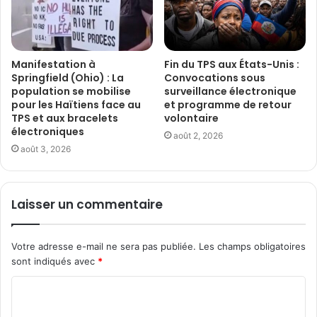
Manifestation à
Fin du TPS aux États-Unis :
Springfield (Ohio) : La
Convocations sous
population se mobilise
surveillance électronique
pour les Haïtiens face au
et programme de retour
TPS et aux bracelets
volontaire
électroniques
août 2, 2026
août 3, 2026
Laisser un commentaire
Votre adresse e-mail ne sera pas publiée.
Les champs obligatoires
sont indiqués avec
*
C
o