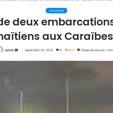
Actualités
 de deux embarcation
haïtiens aux Caraïbes
Envoyer
admin
septembre 24, 2025
4
834
Temps de lecture 1 min
un
courriel