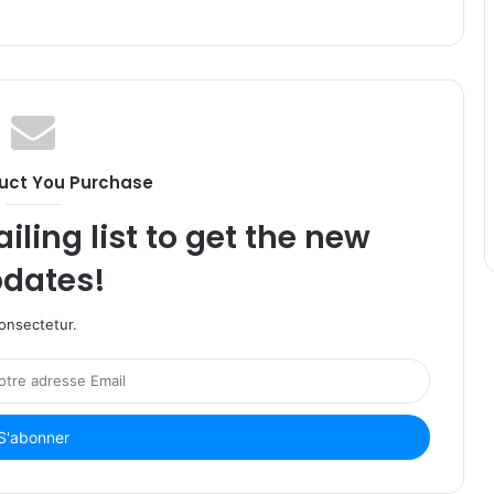
uct You Purchase
iling list to get the new
dates!
onsectetur.