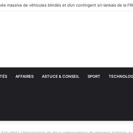
ations par l’ICE : Plus de 51 000 migrants interpellés en un mois aux Éta
TÉS
AFFAIRES
ASTUCE & CONSEIL
SPORT
TECHNOLOG
/
Actualités
/
Interception de deux embarcations de migrants haïtiens au