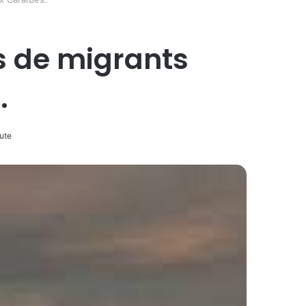
s de migrants
.
ute