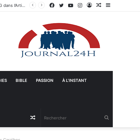
Facebook
Twitter
YouTube
Instagram
Connexion
Article
Sidebar
ts-Unis
Aléatoire
(barre
latérale)
IES
BIBLE
PASSION
À L’INSTANT
Article
Rechercher
Aléatoire
x Caraïbes.