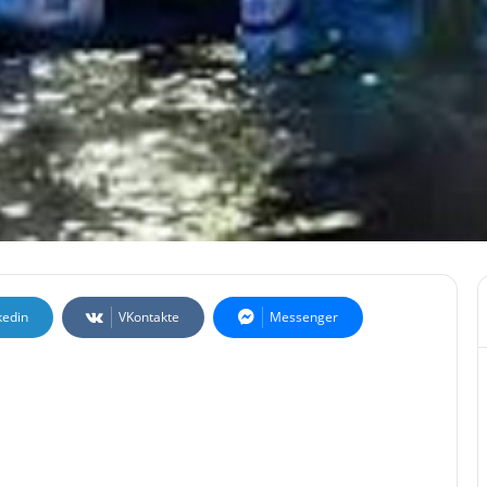
kedin
VKontakte
Messenger