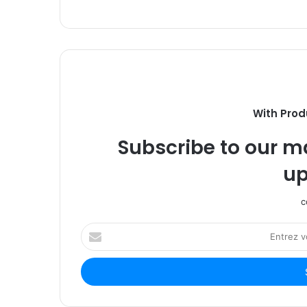
With Prod
Subscribe to our ma
up
c
Entrez
votre
adresse
Email