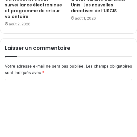
surveillance électronique
Unis : Les nouvelles
et programme de retour
directives de l’USCIS
volontaire
août 1, 2026
août 2, 2026
Laisser un commentaire
Votre adresse e-mail ne sera pas publiée.
Les champs obligatoires
sont indiqués avec
*
C
o
m
m
e
n