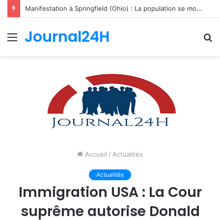
Manifestation à Springfield (Ohio) : La population se mobilise pour les Haïtiens face au TPS et aux bracelets électroniques
Journal24H
Menu
R
Accueil
/
Actualités
Actualités
Immigration USA : La Cour
suprême autorise Donald