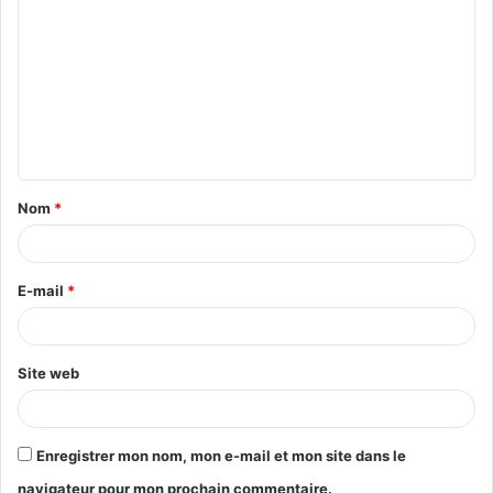
o
m
m
e
n
t
Nom
*
a
i
r
E-mail
*
e
*
Site web
Enregistrer mon nom, mon e-mail et mon site dans le
navigateur pour mon prochain commentaire.