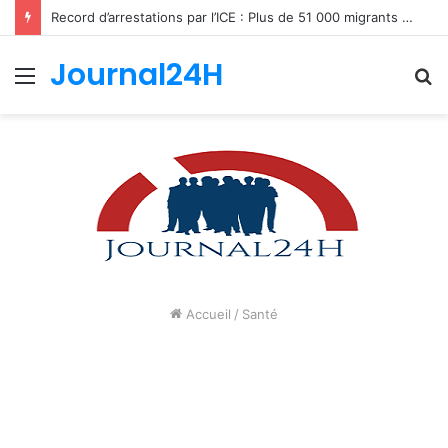
Record d’arrestations par l’ICE : Plus de 51 000 migrants interpellés en un mois aux États-Unis
Journal24H
Menu
R
Accueil
/
Santé