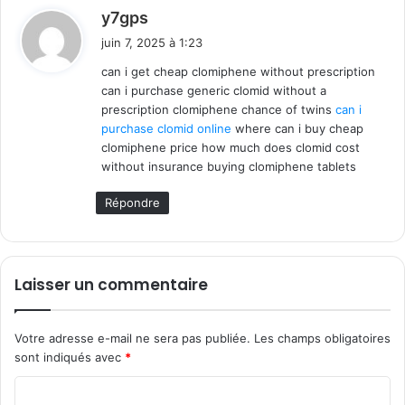
d
y7gps
i
juin 7, 2025 à 1:23
t
can i get cheap clomiphene without prescription
can i purchase generic clomid without a
:
prescription clomiphene chance of twins
can i
purchase clomid online
where can i buy cheap
clomiphene price how much does clomid cost
without insurance buying clomiphene tablets
Répondre
Laisser un commentaire
Votre adresse e-mail ne sera pas publiée.
Les champs obligatoires
sont indiqués avec
*
C