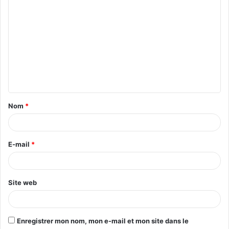
C
o
m
m
e
n
t
Nom
*
a
i
r
E-mail
*
e
*
Site web
Enregistrer mon nom, mon e-mail et mon site dans le