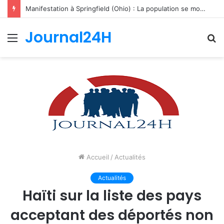
Manifestation à Springfield (Ohio) : La population se mobilise pour les Haïtiens face au TPS et aux bracelets électroniques
Journal24H
Menu
R
Accueil
/
Actualités
Actualités
Haïti sur la liste des pays
acceptant des déportés non