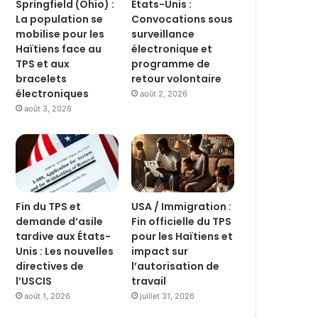
Springfield (Ohio) :
États-Unis :
La population se
Convocations sous
mobilise pour les
surveillance
Haïtiens face au
électronique et
TPS et aux
programme de
bracelets
retour volontaire
électroniques
août 2, 2026
août 3, 2026
Fin du TPS et
USA / Immigration :
demande d’asile
Fin officielle du TPS
tardive aux États-
pour les Haïtiens et
Unis : Les nouvelles
impact sur
directives de
l’autorisation de
l’USCIS
travail
août 1, 2026
juillet 31, 2026