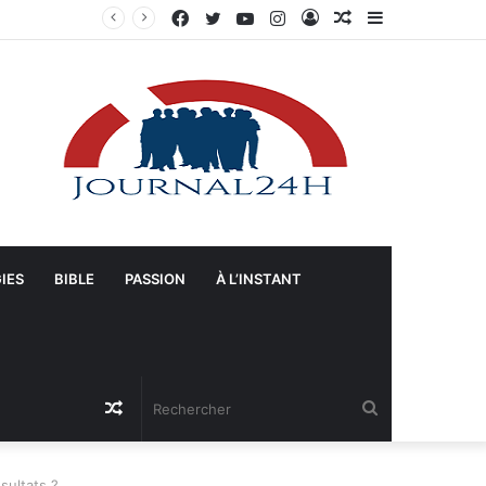
Facebook
Twitter
YouTube
Instagram
Connexion
Article
Sidebar
Manifestation à Springfield (Ohio) : La population se mobilise pour les Haïtiens face au TPS et aux bracelets électroniques
Aléatoire
(barre
latérale)
IES
BIBLE
PASSION
À L’INSTANT
Article
Rechercher
Aléatoire
sultats ?