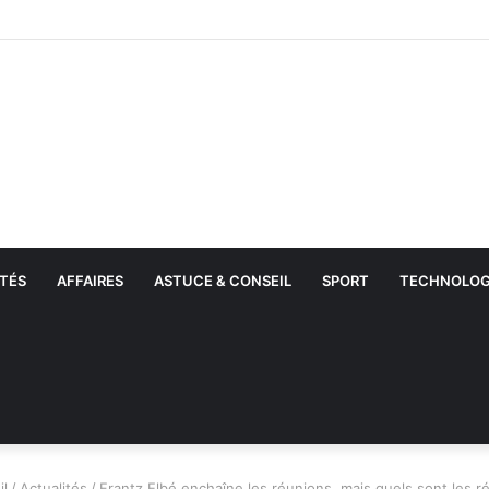
TÉS
AFFAIRES
ASTUCE & CONSEIL
SPORT
TECHNOLOG
l
/
Actualités
/
Frantz Elbé enchaîne les réunions, mais quels sont les ré