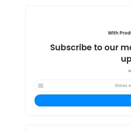
With Prod
Subscribe to our ma
up
c
Entrez
votre
adresse
Email