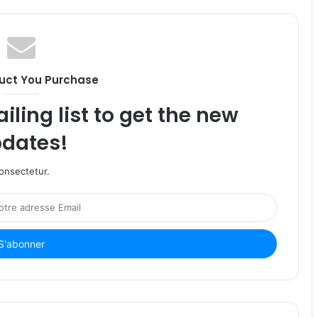
uct You Purchase
iling list to get the new
dates!
onsectetur.