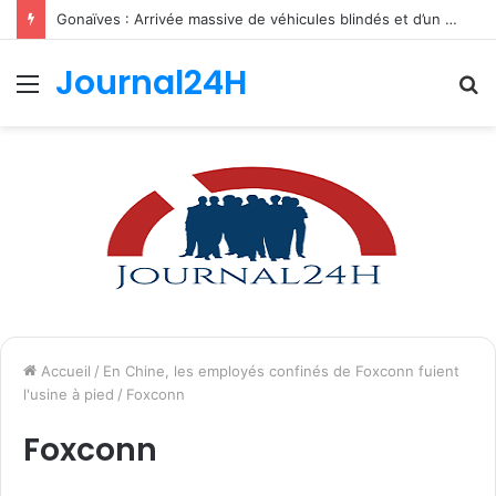
Gonaïves : Arrivée massive de véhicules blindés et d’un contingent sri-lankais de la FRG dans l’Artibonite
Journal24H
Menu
R
Accueil
/
En Chine, les employés confinés de Foxconn fuient
l'usine à pied
/
Foxconn
Foxconn