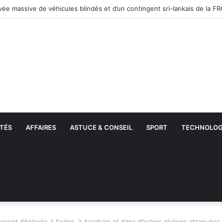
ations par l’ICE : Plus de 51 000 migrants interpellés en un mois aux Éta
TÉS
AFFAIRES
ASTUCE & CONSEIL
SPORT
TECHNOLOG
seront déployés à Solino, à Arcahaie et dans d’autres régions attaquées 