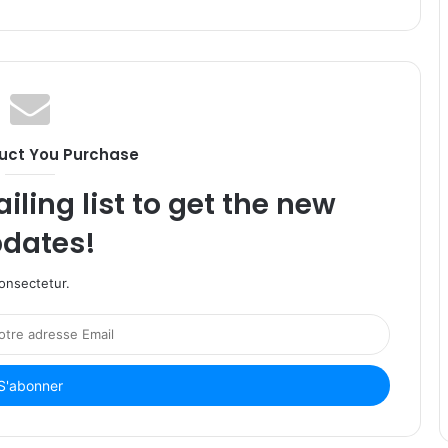
uct You Purchase
iling list to get the new
dates!
onsectetur.