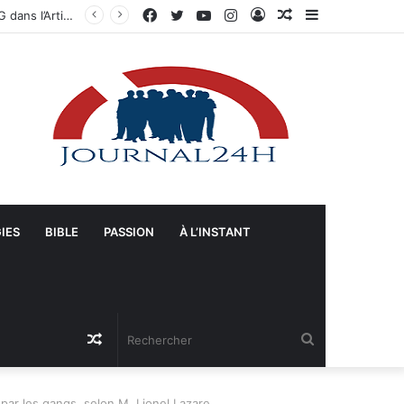
Facebook
Twitter
YouTube
Instagram
Connexion
Article
Sidebar
ts-Unis
Aléatoire
(barre
latérale)
IES
BIBLE
PASSION
À L’INSTANT
Article
Rechercher
Aléatoire
par les gangs, selon M. Lionel Lazare