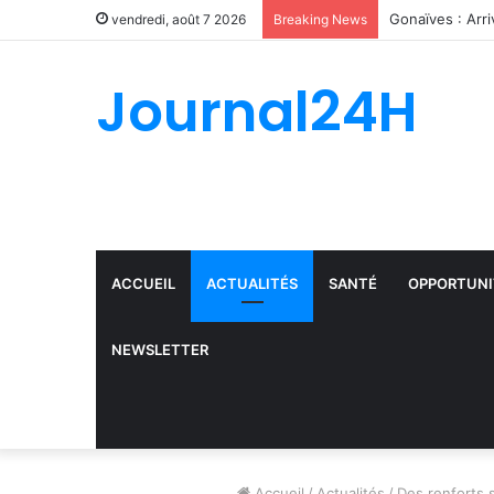
Record d’arrest
vendredi, août 7 2026
Breaking News
Journal24H
ACCUEIL
ACTUALITÉS
SANTÉ
OPPORTUNI
NEWSLETTER
Accueil
/
Actualités
/
Des renforts 