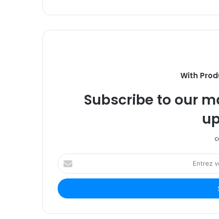
With Prod
Subscribe to our ma
up
c
Entrez
votre
adresse
Email