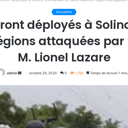
Actualités
ront déployés à Solin
égions attaquées par 
M. Lionel Lazare
Envoyer
admin
octobre 24, 2024
0
1 258
Temps de lecture 1 min
un
courriel