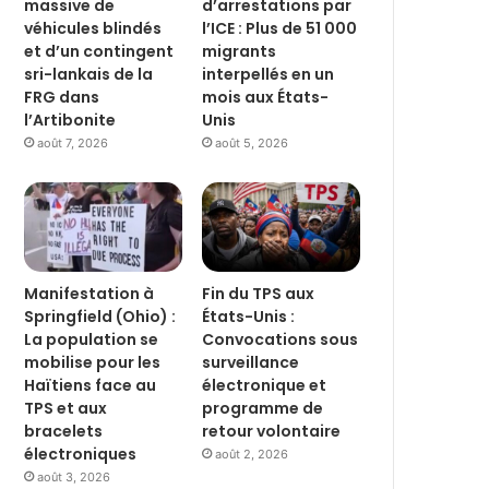
massive de
d’arrestations par
véhicules blindés
l’ICE : Plus de 51 000
et d’un contingent
migrants
sri-lankais de la
interpellés en un
FRG dans
mois aux États-
l’Artibonite
Unis
août 7, 2026
août 5, 2026
Manifestation à
Fin du TPS aux
Springfield (Ohio) :
États-Unis :
La population se
Convocations sous
mobilise pour les
surveillance
Haïtiens face au
électronique et
TPS et aux
programme de
bracelets
retour volontaire
électroniques
août 2, 2026
août 3, 2026