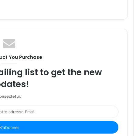
uct You Purchase
iling list to get the new
dates!
onsectetur.