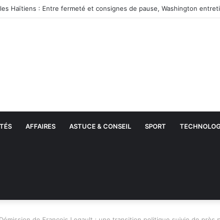
TÉS
AFFAIRES
ASTUCE & CONSEIL
SPORT
TECHNOLOG
Démission de François Legault : une transition politique suivie de près p