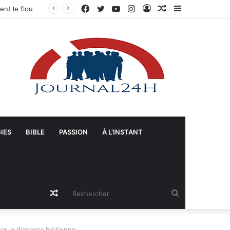
Facebook
Twitter
YouTube
Instagram
Connexion
Article
Sidebar
Gonaïves : Arrivée massive de véhicules blindés et d’un contingent sri-lankais de la FRG dans l’Artibonite
Aléatoire
(barre
latérale)
IES
BIBLE
PASSION
À L’INSTANT
Article
Rechercher
Aléatoire
ar la diaspora haïtienne