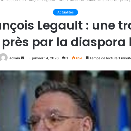
Actualités
çois Legault : une tr
 près par la diaspora
Envoyer
admin
janvier 14, 2026
1
654
Temps de lecture 1 minut
un
courriel