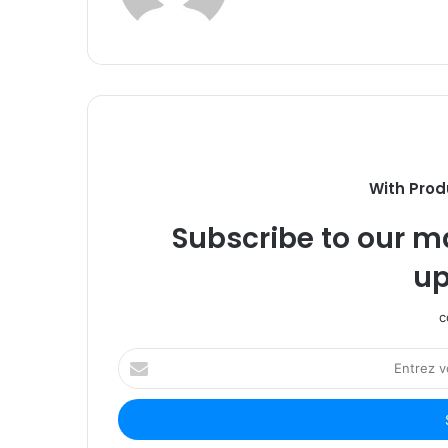
With Prod
Subscribe to our ma
up
c
Entrez
votre
adresse
Email