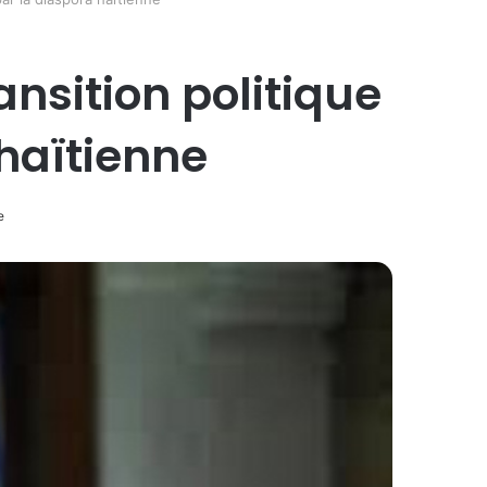
ansition politique
 haïtienne
e