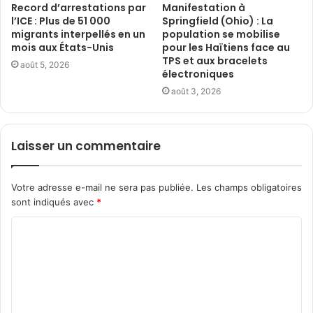
Record d’arrestations par
Manifestation à
l’ICE : Plus de 51 000
Springfield (Ohio) : La
migrants interpellés en un
population se mobilise
mois aux États-Unis
pour les Haïtiens face au
TPS et aux bracelets
août 5, 2026
électroniques
août 3, 2026
Laisser un commentaire
Votre adresse e-mail ne sera pas publiée.
Les champs obligatoires
sont indiqués avec
*
C
o
m
m
e