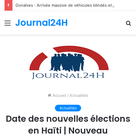
Gonaïves : Arrivée massive de véhicules blindés et d’un contingent sri-lankais de la FRG dans l’Artibonite
Journal24H
Menu
R
Accueil
/
Actualités
Actualités
Date des nouvelles élections
en Haïti | Nouveau