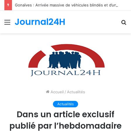
Gonaïves : Arrivée massive de véhicules blindés et d’un contingent sri-lankais de la FRG dans l’Artibonite
Journal24H
Menu
R
Accueil
/
Actualités
Actualités
Dans un article exclusif
publié par l’hebdomadaire