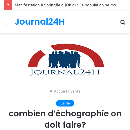
Manifestation à Springfield (Ohio) : La population se mobilise pour les Haïtiens face au TPS et aux bracelets électroniques
Journal24H
Menu
R
Accueil
/
Santé
Santé
combien d’échographie on
doit faire?