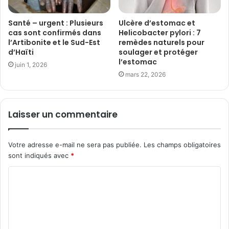
Santé – urgent : Plusieurs
Ulcère d’estomac et
cas sont confirmés dans
Helicobacter pylori : 7
l’Artibonite et le Sud-Est
remèdes naturels pour
d’Haïti
soulager et protéger
l’estomac
juin 1, 2026
mars 22, 2026
Laisser un commentaire
Votre adresse e-mail ne sera pas publiée.
Les champs obligatoires
sont indiqués avec
*
C
o
m
m