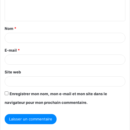
e
n
t
Nom
*
a
i
r
E-mail
*
e
*
Site web
Enregistrer mon nom, mon e-mail et mon site dans le
navigateur pour mon prochain commentaire.