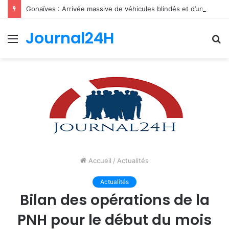
Gonaïves : Arrivée massive de véhicules blindés et d’un contingent sri-lankais de la FRG dans l’Artibonite
Journal24H
Menu
R
Accueil
/
Actualités
Actualités
Bilan des opérations de la
PNH pour le début du mois