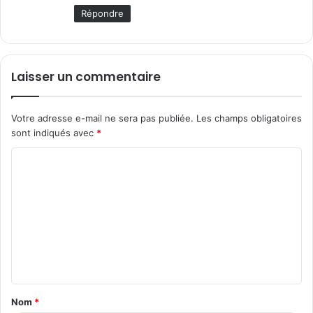
Répondre
Laisser un commentaire
Votre adresse e-mail ne sera pas publiée.
Les champs obligatoires
sont indiqués avec
*
C
o
m
m
e
n
t
Nom
*
a