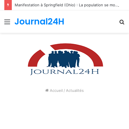
Manifestation à Springfield (Ohio) : La population se mobilise pour les Haïtiens face au TPS et aux bracelets électroniques
Journal24H
Menu
R
Accueil
/
Actualités