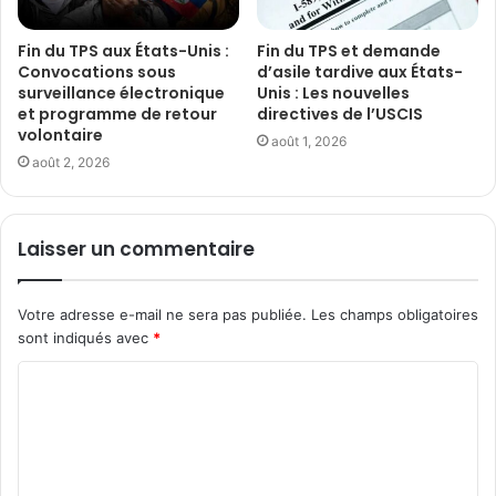
Fin du TPS aux États-Unis :
Fin du TPS et demande
Convocations sous
d’asile tardive aux États-
surveillance électronique
Unis : Les nouvelles
et programme de retour
directives de l’USCIS
volontaire
août 1, 2026
août 2, 2026
Laisser un commentaire
Votre adresse e-mail ne sera pas publiée.
Les champs obligatoires
sont indiqués avec
*
C
o
m
m