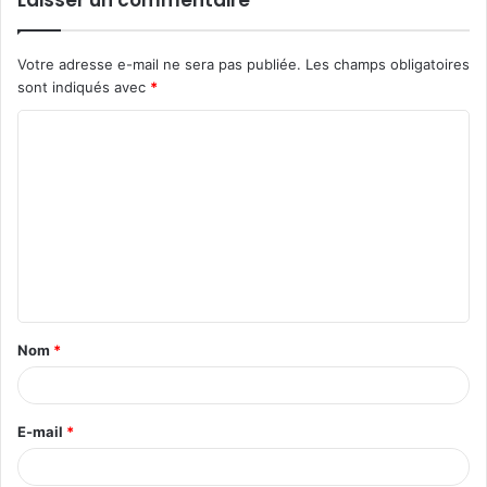
Laisser un commentaire
Votre adresse e-mail ne sera pas publiée.
Les champs obligatoires
sont indiqués avec
*
C
o
m
m
e
n
t
Nom
*
a
i
r
E-mail
*
e
*