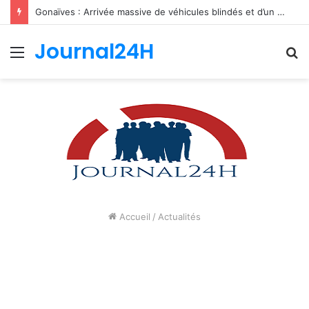
Gonaïves : Arrivée massive de véhicules blindés et d’un contingent sri-lankais de la FRG dans l’Artibonite
Journal24H
Menu
R
Accueil
/
Actualités