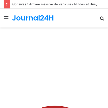
Gonaïves : Arrivée massive de véhicules blindés et d’un contingent sri-lankais de la FRG dans l’Artibonite
Journal24H
Menu
R