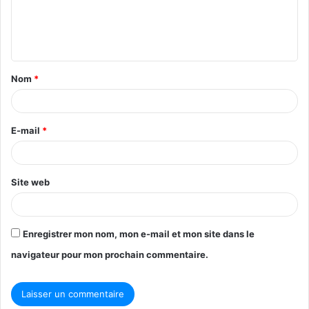
e
n
t
Nom
*
a
i
r
E-mail
*
e
*
Site web
Enregistrer mon nom, mon e-mail et mon site dans le
navigateur pour mon prochain commentaire.