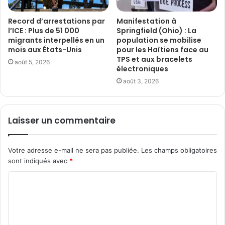
Record d’arrestations par
Manifestation à
l’ICE : Plus de 51 000
Springfield (Ohio) : La
migrants interpellés en un
population se mobilise
mois aux États-Unis
pour les Haïtiens face au
TPS et aux bracelets
août 5, 2026
électroniques
août 3, 2026
Laisser un commentaire
Votre adresse e-mail ne sera pas publiée.
Les champs obligatoires
sont indiqués avec
*
C
o
m
m