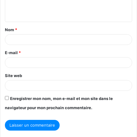
e
n
t
Nom
*
a
i
r
E-mail
*
e
*
Site web
Enregistrer mon nom, mon e-mail et mon site dans le
navigateur pour mon prochain commentaire.