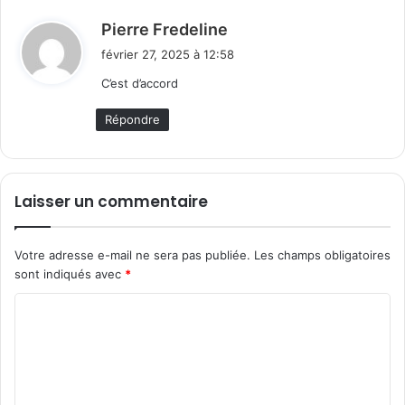
d
Pierre Fredeline
i
février 27, 2025 à 12:58
t
C’est d’accord
:
Répondre
Laisser un commentaire
Votre adresse e-mail ne sera pas publiée.
Les champs obligatoires
sont indiqués avec
*
C
o
m
m