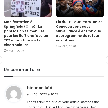
Manifestation à
Fin du TPS aux États-Unis :
Springfield (Ohio) : La
Convocations sous
population se mobilise
surveillance électronique
pour les Haïtiens face au
et programme de retour
TPS et aux bracelets
volontaire
électroniques
août 2, 2026
août 3, 2026
Un commentaire
d
binance kód
i
avril 18, 2025 à 10:17
t
I don’t think the title of your article matches the
content lol. Just kidding, mainly because I had