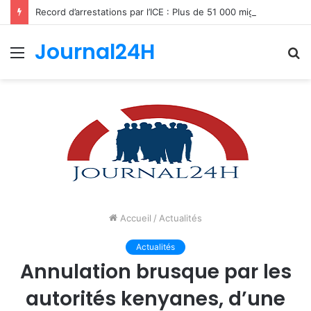
Record d’arrestations par l’ICE : Plus de 51 000 migrants interpellés en un mois aux États-Unis
Journal24H
Menu
R
Accueil
/
Actualités
Actualités
Annulation brusque par les
autorités kenyanes, d’une