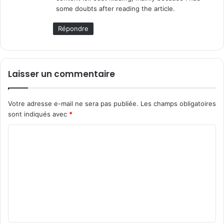
:
some doubts after reading the article.
Répondre
Laisser un commentaire
Votre adresse e-mail ne sera pas publiée.
Les champs obligatoires
sont indiqués avec
*
C
o
m
m
e
n
t