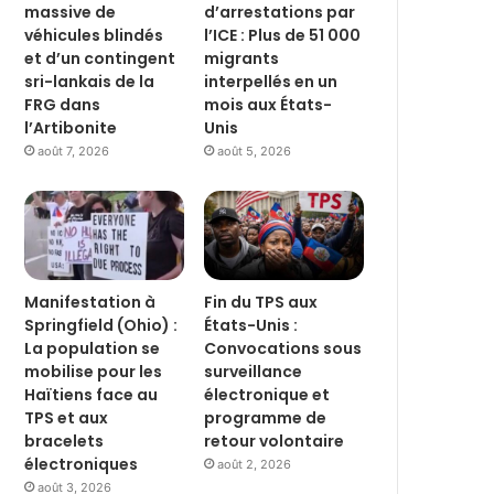
massive de
d’arrestations par
véhicules blindés
l’ICE : Plus de 51 000
et d’un contingent
migrants
sri-lankais de la
interpellés en un
FRG dans
mois aux États-
l’Artibonite
Unis
août 7, 2026
août 5, 2026
Manifestation à
Fin du TPS aux
Springfield (Ohio) :
États-Unis :
La population se
Convocations sous
mobilise pour les
surveillance
Haïtiens face au
électronique et
TPS et aux
programme de
bracelets
retour volontaire
électroniques
août 2, 2026
août 3, 2026