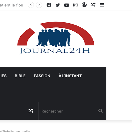
Facebook
Twitter
YouTube
Instagram
Connexion
Article
Sidebar
Gonaïves : Arrivée massive de véhicules blindés et d’un contingent sri-lankais de la FRG dans l’Artibonite
Aléatoire
(barre
latérale)
IES
BIBLE
PASSION
À L’INSTANT
Article
Rechercher
Aléatoire
ficielle en Italie