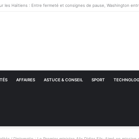
TÉS
AFFAIRES
ASTUCE & CONSEIL
SPORT
TECHNOLOG
alités
/
Diplomatie : Le Premier ministre Alix Didier Fils-Aimé en mission of