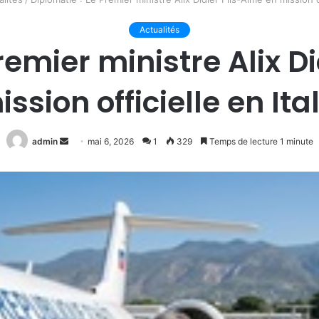
Actualités
remier ministre Alix D
ission officielle en Ital
Envoyer
admin
mai 6, 2026
1
329
Temps de lecture 1 minute
un
courriel