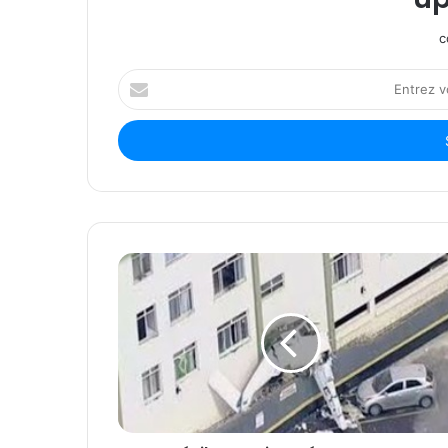
c
Entrez
votre
adresse
Email