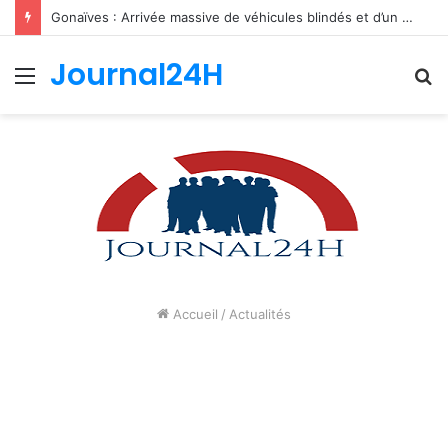
Gonaïves : Arrivée massive de véhicules blindés et d’un contingent sri-lankais de la FRG dans l’Artibonite
Journal24H
Menu
R
Accueil
/
Actualités