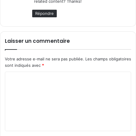
related content? Thanks!
:
Répondre
Laisser un commentaire
Votre adresse e-mail ne sera pas publiée.
Les champs obligatoires
sont indiqués avec
*
C
o
m
m
e
n
t