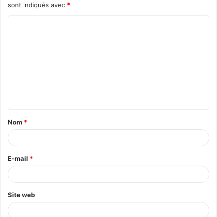
sont indiqués avec
*
C
o
m
m
e
n
t
Nom
*
a
i
r
E-mail
*
e
*
Site web