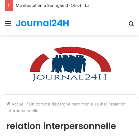
Manifestation à Springfield (Ohio) : La population se mobilise pour les Haïtiens face au TPS et aux bracelets électroniques
Journal24H
Menu
R
Accueil
/
Un compte d’épargne matrimonial (suite)
/
relation
interpersonnelle
relation interpersonnelle