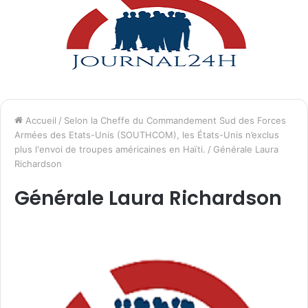
Accueil
/
Selon la Cheffe du Commandement Sud des Forces
Armées des Etats-Unis (SOUTHCOM), les États-Unis n’exclus
plus l'envoi de troupes américaines en Haïti.
/
Générale Laura
Richardson
Générale Laura Richardson