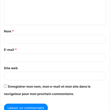
m
e
n
t
Nom
*
a
i
r
E-mail
*
e
*
Site web
Enregistrer mon nom, mon e-mail et mon site dans le
navigateur pour mon prochain commentaire.