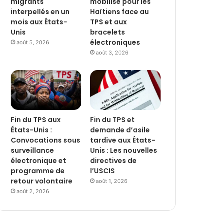
migrants
mobilise pour les
interpellés en un
Haïtiens face au
mois aux États-
TPS et aux
Unis
bracelets
électroniques
août 5, 2026
août 3, 2026
Fin du TPS aux
Fin du TPS et
États-Unis :
demande d’asile
Convocations sous
tardive aux États-
surveillance
Unis : Les nouvelles
électronique et
directives de
programme de
l’USCIS
retour volontaire
août 1, 2026
août 2, 2026