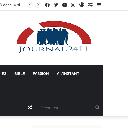
Facebook
Twitter
YouTube
Instagram
Connexion
Article
Sidebar
Gonaïves : Arrivée massive de véhicules blindés et d’un contingent sri-lankais de la FRG dans l’Artibonite
Aléatoire
(barre
latérale)
IES
BIBLE
PASSION
À L’INSTANT
Article
Rechercher
Aléatoire