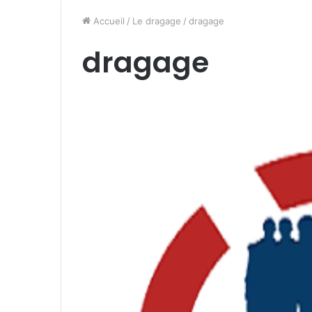
Accueil
/
Le dragage
/
dragage
dragage