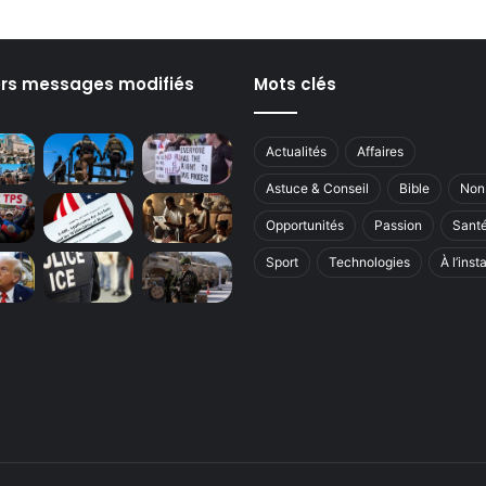
ers messages modifiés
Mots clés
Actualités
Affaires
Astuce & Conseil
Bible
Non
Opportunités
Passion
Sant
Sport
Technologies
À l’inst