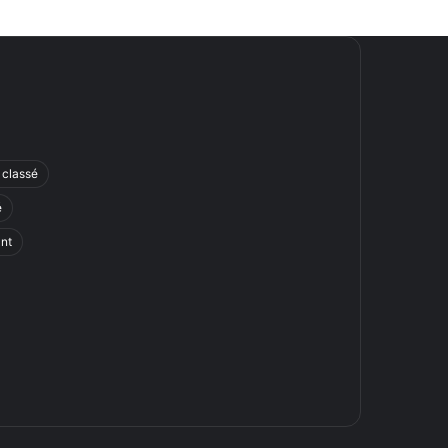
 classé
é
ant