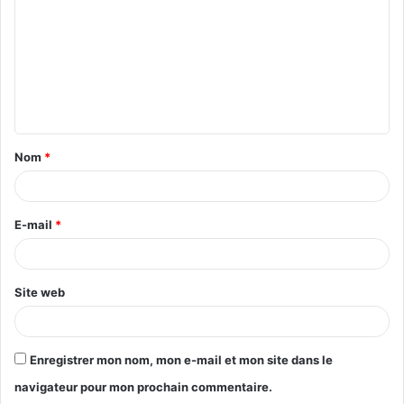
m
m
e
n
t
Nom
*
a
i
r
E-mail
*
e
*
Site web
Enregistrer mon nom, mon e-mail et mon site dans le
navigateur pour mon prochain commentaire.