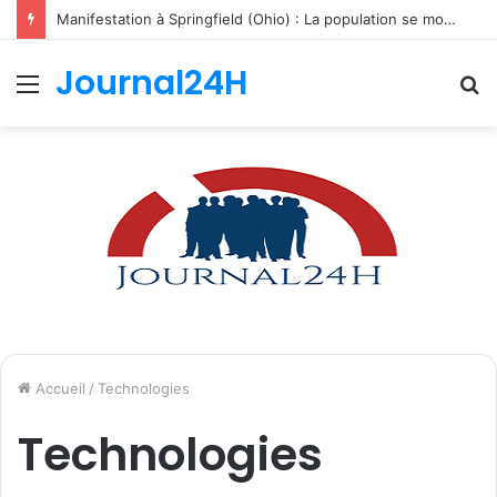
Manifestation à Springfield (Ohio) : La population se mobilise pour les Haïtiens face au TPS et aux bracelets électroniques
Journal24H
Menu
R
Accueil
/
Technologies
Technologies