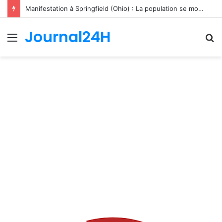
Manifestation à Springfield (Ohio) : La population se mobilise pour les Haïtiens face au TPS et aux bracelets électroniques
Journal24H
Menu
R