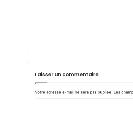
Laisser un commentaire
Votre adresse e-mail ne sera pas publiée.
Les champ
C
o
m
m