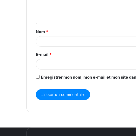
e
n
t
Nom
*
a
i
r
E-mail
*
e
*
Enregistrer mon nom, mon e-mail et mon site da