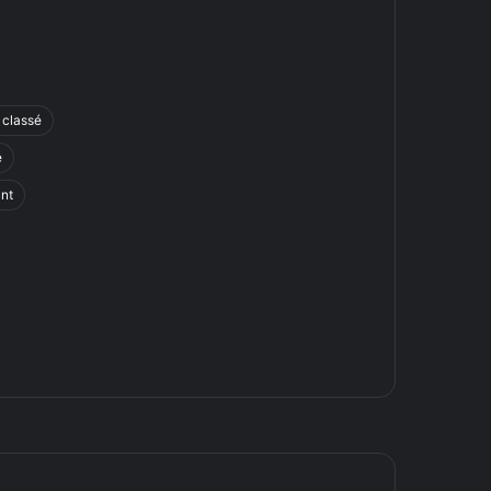
 classé
é
ant