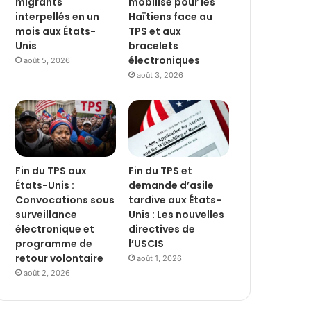
migrants
mobilise pour les
interpellés en un
Haïtiens face au
mois aux États-
TPS et aux
Unis
bracelets
électroniques
août 5, 2026
août 3, 2026
Fin du TPS aux
Fin du TPS et
États-Unis :
demande d’asile
Convocations sous
tardive aux États-
surveillance
Unis : Les nouvelles
électronique et
directives de
programme de
l’USCIS
retour volontaire
août 1, 2026
août 2, 2026