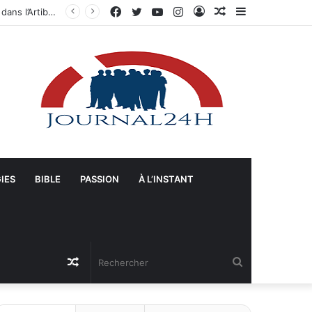
Facebook
Twitter
YouTube
Instagram
Connexion
Article
Sidebar
Gonaïves : Arrivée massive de véhicules blindés et d’un contingent sri-lankais de la FRG dans l’Artibonite
Aléatoire
(barre
latérale)
IES
BIBLE
PASSION
À L’INSTANT
Article
Rechercher
Aléatoire