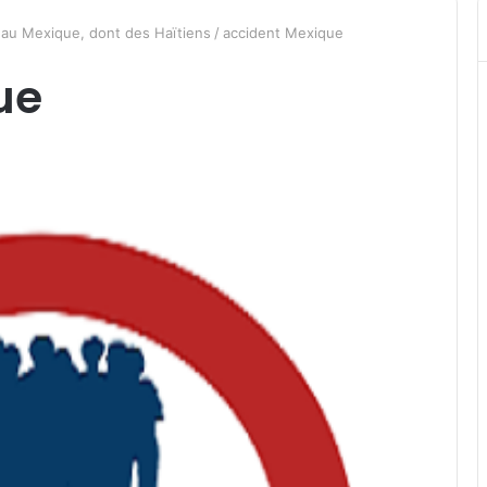
 au Mexique, dont des Haïtiens
/
accident Mexique
ue